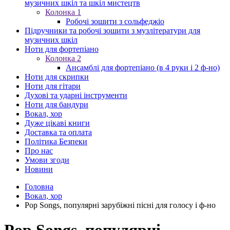
музичних шкіл та шкіл мистецтв
Колонка 1
Робочі зошити з сольфеджіо
Підручники та робочі зошити з музлітератури для
музичних шкіл
Ноти для фортепіано
Колонка 2
Ансамблі для фортепіано (в 4 руки і 2 ф-но)
Ноти для скрипки
Ноти для гітари
Духові та ударні інструменти
Ноти для бандури
Вокал, хор
Дуже цікаві книги
Доставка та оплата
Політика Безпеки
Про нас
Умови згоди
Новини
Головна
Вокал, хор
Pop Songs, популярні зарубіжні пісні для голосу і ф-но