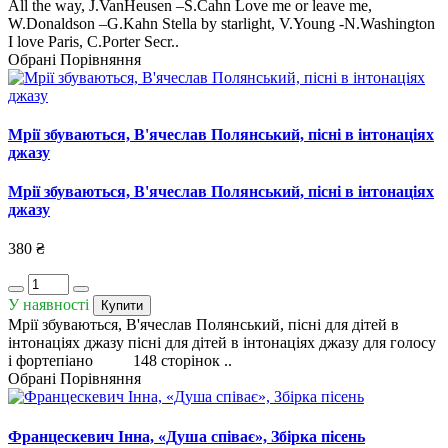
All the way, J.VanHeusen –S.Cahn Love me or leave me,
W.Donaldson –G.Kahn Stella by starlight, V.Young -N.Washington
I love Paris, C.Porter Secr..
Обрані
Порівняння
Мрії збуваються, В'ячеслав Полянський, пісні в інтонаціях
джазу
Мрії збуваються, В'ячеслав Полянський, пісні в інтонаціях
джазу
380 ₴
У наявності
Купити
Мрії збуваються, В'ячеслав Полянський, пісні для дітей в
інтонаціях джазу пісні для дітей в інтонаціях джазу для голосу
і фортепіано 148 сторінок ..
Обрані
Порівняння
Францескевич Інна, «Душа співає», Збірка пісень