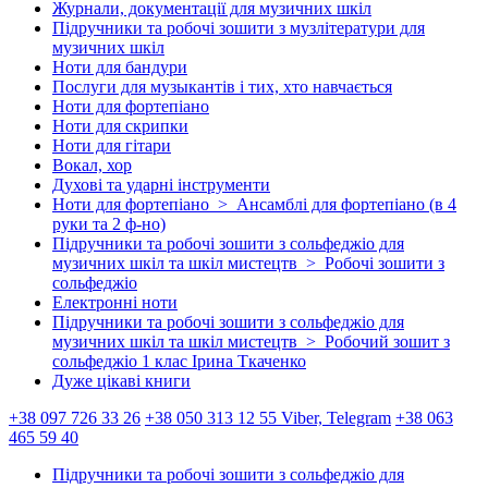
Журнали, документації для музичних шкіл
Підручники та робочі зошити з музлітератури для
музичних шкіл
Ноти для бандури
Послуги для музыкантів і тих, хто навчається
Ноти для фортепіано
Ноти для скрипки
Ноти для гітари
Вокал, хор
Духові та ударні інструменти
Ноти для фортепіано > Ансамблі для фортепіано (в 4
руки та 2 ф-но)
Підручники та робочі зошити з сольфеджіо для
музичних шкіл та шкіл мистецтв > Робочі зошити з
сольфеджіо
Електронні ноти
Підручники та робочі зошити з сольфеджіо для
музичних шкіл та шкіл мистецтв > Робочий зошит з
сольфеджіо 1 клас Ірина Ткаченко
Дуже цікаві книги
+38 097 726 33 26
+38 050 313 12 55 Viber, Telegram
+38 063
465 59 40
Підручники та робочі зошити з сольфеджіо для