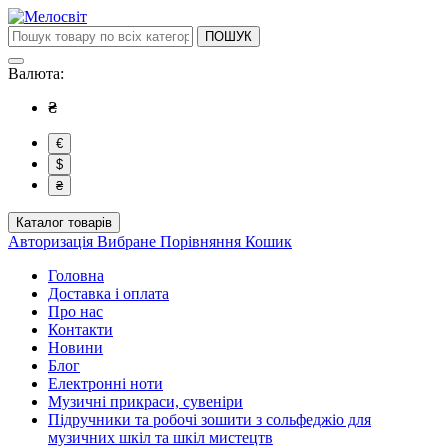
ПОШУК
Валюта:
₴
€
$
₴
Каталог товарів
Авторизація
Вибране
Порівняння
Кошик
Головна
Доставка і оплата
Про нас
Контакти
Новини
Блог
Електронні ноти
Музичні прикраси, сувеніри
Підручники та робочі зошити з сольфеджіо для
музичних шкіл та шкіл мистецтв