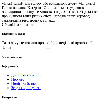
«Пісні-танці» для голосу або вокального дуету, Манокіної
Ганни на слова Катерина Станіславська (художник
обкладинки — Eugenie Stronska ) ЩО ЗА ПІСНІ? Це 14 пісень
про культові танці різних епох і народів світу: хоровод,
тарантела, вальс, полька, гопак,..
Обрані
Порівняння
Підпишись зараз
Та отримуйте новини про акції та спеціальні пропозиції
Ми приймаємо
Інформація
Доставка і оплата
Про нас
Політика безпеки
Згода користувача
Підтримка