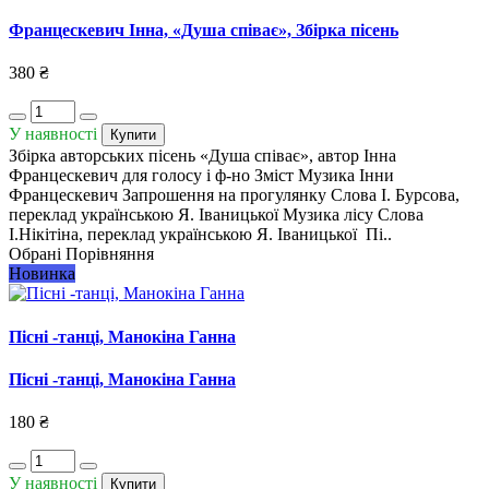
Францескевич Інна, «Душа співає», Збірка пісень
380 ₴
У наявності
Купити
Збірка авторських пісень «Душа співає», автор Інна
Францескевич для голосу і ф-но Зміст Музика Інни
Францескевич Запрошення на прогулянку Слова I. Бурсова,
переклад українською Я. Іваницької Музика лісу Слова
I.Нікітіна, переклад українською Я. Іваницької Пі..
Обрані
Порівняння
Новинка
Пісні -танці, Манокіна Ганна
Пісні -танці, Манокіна Ганна
180 ₴
У наявності
Купити