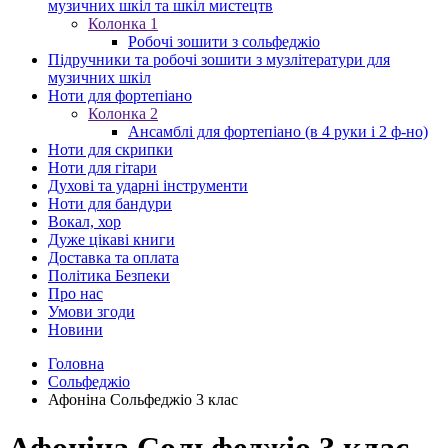
музичних шкіл та шкіл мистецтв
Колонка 1
Робочі зошити з сольфеджіо
Підручники та робочі зошити з музлітератури для
музичних шкіл
Ноти для фортепіано
Колонка 2
Ансамблі для фортепіано (в 4 руки і 2 ф-но)
Ноти для скрипки
Ноти для гітари
Духові та ударні інструменти
Ноти для бандури
Вокал, хор
Дуже цікаві книги
Доставка та оплата
Політика Безпеки
Про нас
Умови згоди
Новини
Головна
Сольфеджіо
Афоніна Сольфеджіо 3 клас