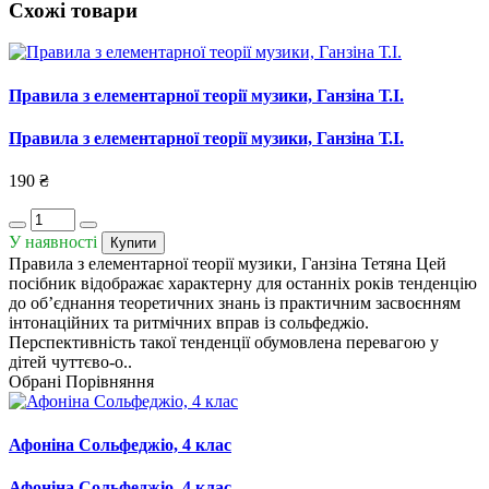
Схожі товари
Правила з елементарної теорії музики, Ганзіна Т.І.
Правила з елементарної теорії музики, Ганзіна Т.І.
190 ₴
У наявності
Купити
Правила з елементарної теорії музики, Ганзіна Тетяна Цей
посібник відображає характерну для останніх років тенденцію
до об’єднання теоретичних знань із практичним засвоєнням
інтонаційних та ритмічних вправ із сольфеджіо.
Перспективність такої тенденції обумовлена перевагою у
дітей чуттєво-о..
Обрані
Порівняння
Афоніна Сольфеджіо, 4 клас
Афоніна Сольфеджіо, 4 клас