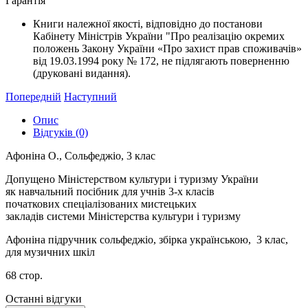
Гарантiя
Книги належної якості, відповідно до постанови
Кабінету Міністрів України "Про реалізацію окремих
положень Закону України «Про захист прав споживачів»
від 19.03.1994 року № 172, не підлягають поверненню
(друковані видання).
Попередній
Наступний
Опис
Відгуків (0)
Афоніна О., Сольфеджіо, 3 клас
Допущено Міністерством культури і туризму України
як навчальний посібник для учнів 3-х класів
початкових спеціалізованих мистецьких
закладів системи Міністерства культури і туризму
Афоніна підручник сольфеджіо, збірка українською, 3 клас,
для музичних шкіл
68 стор.
Останні відгуки