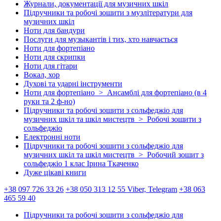
Журнали, документації для музичних шкіл
Підручники та робочі зошити з музлітератури для
музичних шкіл
Ноти для бандури
Послуги для музыкантів і тих, хто навчається
Ноти для фортепіано
Ноти для скрипки
Ноти для гітари
Вокал, хор
Духові та ударні інструменти
Ноти для фортепіано > Ансамблі для фортепіано (в 4
руки та 2 ф-но)
Підручники та робочі зошити з сольфеджіо для
музичних шкіл та шкіл мистецтв > Робочі зошити з
сольфеджіо
Електронні ноти
Підручники та робочі зошити з сольфеджіо для
музичних шкіл та шкіл мистецтв > Робочий зошит з
сольфеджіо 1 клас Ірина Ткаченко
Дуже цікаві книги
+38 097 726 33 26
+38 050 313 12 55 Viber, Telegram
+38 063
465 59 40
Підручники та робочі зошити з сольфеджіо для