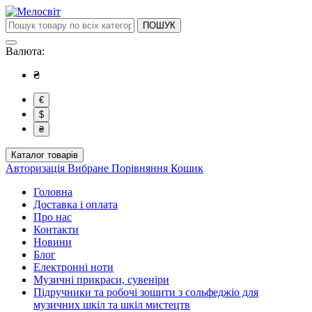
ПОШУК
Валюта:
₴
€
$
₴
Каталог товарів
Авторизація
Вибране
Порівняння
Кошик
Головна
Доставка і оплата
Про нас
Контакти
Новини
Блог
Електронні ноти
Музичні прикраси, сувеніри
Підручники та робочі зошити з сольфеджіо для
музичних шкіл та шкіл мистецтв