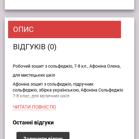
ОПИС
ВІДГУКІВ (0)
Робочий зошит з сольфеджіо, 7-8 кл., Афоніна Олена,
для мистецьких шкіл
Афоніна зошит з сольфеджіо, підручник
сольфеджіо, збірка українською, Афоніна Сольфеджіо
7-8 клас, для музичних шкіл
32 стор.
ЧИТАТИ ПОВНIСТЮ
Останні відгуки
Залишити відгук