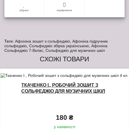
обрані
порівняння
Теги:
Афоніна зошит з сольфеджіо
,
Афоніна підручник
сольфеджіо
,
Сольфеджіо збірка українською
,
Афоніна
Сольфеджіо 7-8клас
,
Сольфеджіо для музичних шкіл
СХОЖІ ТОВАРИ
ТКАЧЕНКО І., РОБОЧИЙ ЗОШИТ З
СОЛЬФЕДЖІО ДЛЯ МУЗИЧНИХ ШКІЛ
4 КЛ.
180 ₴
у наявності