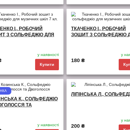
і
порівняння
обрані
порівняння
ЕНКО І., РОБОЧИЙ
ТКАЧЕНКО І., РОБОЧИЙ
Т З СОЛЬФЕДЖІО ДЛЯ
ЗОШИТ З СОЛЬФЕДЖІО 
ЧНИХ ШКІЛ 7 КЛ.
МУЗИЧНИХ ШКІЛ 8 КЛ.
у наявності
у на
₴
180 ₴
Купити
Ку
НКА
і
порівняння
обрані
порівняння
ЛІПІНСЬКА Л., СОЛЬФЕ
НСЬКА К., СОЛЬФЕДЖІО
ОГОЛОССЯ ТА
ГОЛОССЯ
у на
у наявності
200 ₴
Ку