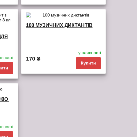
обрані
порівняння
100 МУЗИЧНИХ ДИКТАНТІВ
ДЛЯ
у наявності
явності
170 ₴
Купити
пити
обрані
порівняння
ДЖІО
явності
пити