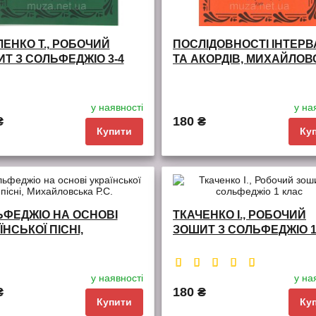
ЕНКО Т., РОБОЧИЙ
ПОСЛІДОВНОСТІ ІНТЕРВ
Т З СОЛЬФЕДЖІО 3-4
ТА АКОРДІВ, МИХАЙЛО
СИ
Р.С.
у наявності
у на
₴
180 ₴
Купити
Ку
і
порівняння
обрані
порівняння
ФЕДЖІО НА ОСНОВІ
ТКАЧЕНКО І., РОБОЧИЙ
ЇНСЬКОЇ ПІСНІ,
ЗОШИТ З СОЛЬФЕДЖІО 
ЙЛОВСЬКА Р.С.
КЛАС
у наявності
у на
₴
180 ₴
Купити
Ку