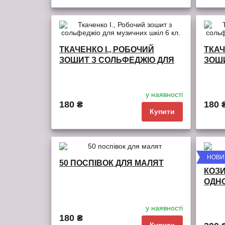
обрані
порівняння
обран
ТКАЧЕНКО І., РОБОЧИЙ
ТКАЧ
ЗОШИТ З СОЛЬФЕДЖІО ДЛЯ
ЗОШИ
МУЗИЧНИХ ШКІЛ 6 КЛ.
МУЗИ
у наявності
180 ₴
180 
Купити
НОВИ
обрані
порівняння
обран
50 ПОСПІВОК ДЛЯ МАЛЯТ
КОЗИ
ОДН
ДВО
у наявності
180 ₴
Купити