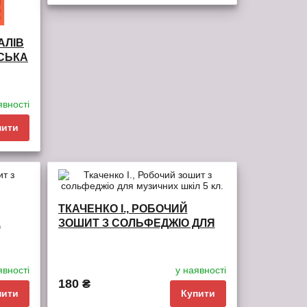
АЛІВ
обрані
порівняння
ВСЬКА
явності
пити
ТКАЧЕНКО І., РОБОЧИЙ
1
ЗОШИТ З СОЛЬФЕДЖІО ДЛЯ
МУЗИЧНИХ ШКІЛ 5 КЛ.
явності
у наявності
180 ₴
пити
Купити