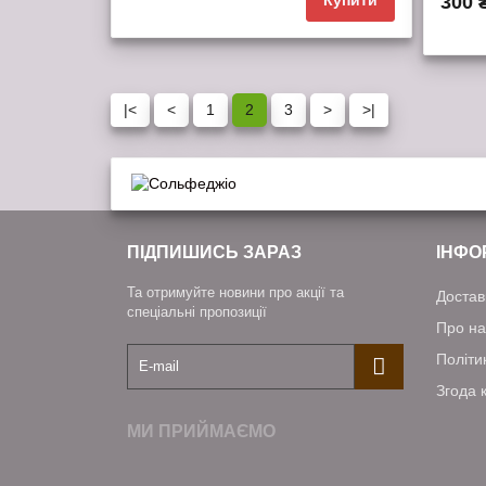
300 
обрані
порівняння
|<
<
1
2
3
>
>|
обран
ПІДПИШИСЬ ЗАРАЗ
ІНФО
Та отримуйте новини про акції та
Достав
спеціальні пропозиції
Про на
Політи
Згода 
МИ ПРИЙМАЄМО