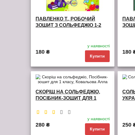
ПАВЛЕНКО Т., РОБОЧИЙ
ПАВЛ
ЗОШИТ З СОЛЬФЕДЖІО 1-2
ЗОШИ
КЛАСИ
КЛА
у наявності
180 ₴
180 
Купити
обрані
порівняння
обран
СКОРІШ НА СОЛЬФЕДЖІО,
СОЛЬ
ПОСІБНИК-ЗОШИТ ДЛЯ 1
УКРА
КЛАСУ, КОВАЛЬОВА АЛЛА
МИХА
у наявності
280 ₴
250 
Купити