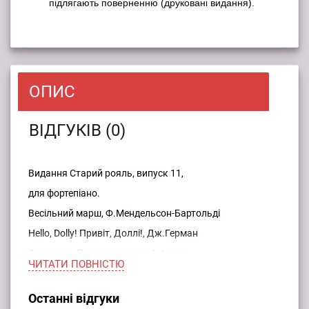
підлягають поверненню (друковані видання).
ОПИС
ВІДГУКІВ (0)
Видання Старий рояль, випуск 11,
для фортепіано.
Весільний марш, Ф.Мендельсон-Бартольді
Hello, Dolly! Привіт, Доллі!, Дж.Герман
Сонатина, Перша частина, А.Андре
ЧИТАТИ ПОВНIСТЮ
Tylette, Киця Тилетта, К.Албанезі
Маленькі віслючки з червоними сідельцями, І.Едейр
Останні відгуки