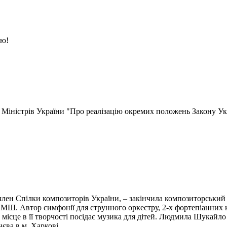
ою!
 Міністрів України "Про реалізацію окремих положень Закону Ук
ен Спілки композиторів України, – закінчила композиторський та
Ш. Автор симфонії для струнного оркестру, 2-х фортепіанних к
 місце в її творчості посідає музика для дітей. Людмила Шукайло
єва в м. Харкові.