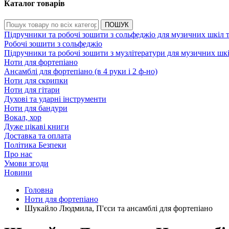
Каталог товарів
ПОШУК
Підручники та робочі зошити з сольфеджіо для музичних шкіл 
Робочі зошити з сольфеджіо
Підручники та робочі зошити з музлітератури для музичних шк
Ноти для фортепіано
Ансамблі для фортепіано (в 4 руки і 2 ф-но)
Ноти для скрипки
Ноти для гітари
Духові та ударні інструменти
Ноти для бандури
Вокал, хор
Дуже цікаві книги
Доставка та оплата
Політика Безпеки
Про нас
Умови згоди
Новини
Головна
Ноти для фортепіано
Шукайло Людмила, П'єси та ансамблі для фортепіано