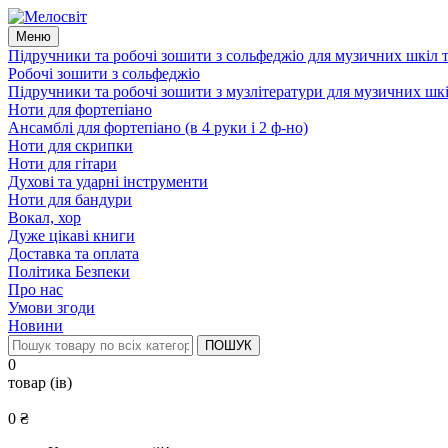
Меню
Підручники та робочі зошити з сольфеджіо для музичних шкіл 
Робочі зошити з сольфеджіо
Підручники та робочі зошити з музлітератури для музичних шк
Ноти для фортепіано
Ансамблі для фортепіано (в 4 руки і 2 ф-но)
Ноти для скрипки
Ноти для гітари
Духові та ударні інструменти
Ноти для бандури
Вокал, хор
Дуже цікаві книги
Доставка та оплата
Політика Безпеки
Про нас
Умови згоди
Новини
ПОШУК
0
товар (iв)
0 ₴