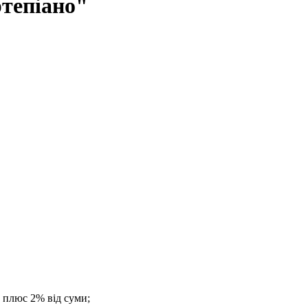
ртепіано"
. плюс 2% від суми;