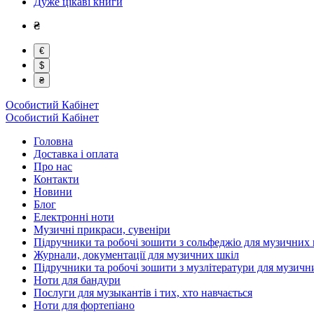
Дуже цікаві книги
₴
€
$
₴
Особистий Кабінет
Особистий Кабінет
Головна
Доставка і оплата
Про нас
Контакти
Новини
Блог
Електронні ноти
Музичні прикраси, сувеніри
Підручники та робочі зошити з сольфеджіо для музичних 
Журнали, документації для музичних шкіл
Підручники та робочі зошити з музлітератури для музичн
Ноти для бандури
Послуги для музыкантів і тих, хто навчається
Ноти для фортепіано