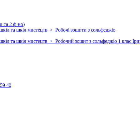
 та 2 ф-но)
шкіл та шкіл мистецтв > Робочі зошити з сольфеджіо
шкіл та шкіл мистецтв > Робочий зошит з сольфеджіо 1 клас Іри
 59 40