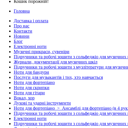
Кошик порожній!
Головна
Доставка і оплата
Про нас
Контакти
Новини
Блог
Електронні ноти
Музичні прикраси, сувеніри
Підручники та робочі зошити з сольфеджіо для музичних 
Журнали, документації для музичних шкіл
Підручники та робочі зошити з музлітератури для музичн
Ноти для бандури
Послуги для музыкантів і тих, хто навчається
Ноти для фортепіано
Ноти для скрипки
Ноти для гітари
Вокал, хор
Духові та ударні інструменти
Ноти для фортепіано > Ансамблі для фортепіано (в 4 руки
Підручники та робочі зошити з сольфеджіо для музичних 
Електронні ноти
Підручники та робочі зошити з сольфеджіо для музичних 