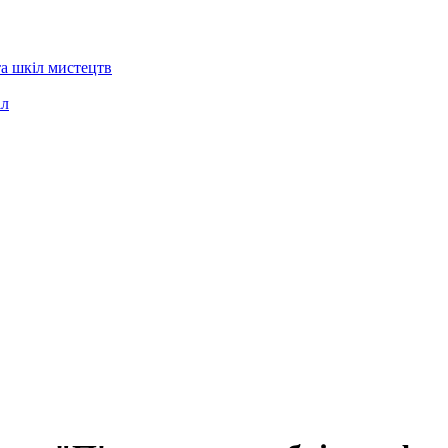
та шкіл мистецтв
іл