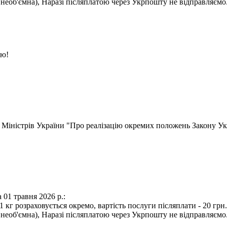
і необ'ємна), Наразі післяплатою через Укрпошту не відправляємо
ою!
 Міністрів України "Про реалізацію окремих положень Закону Ук
01 травня 2026 р.:
 1 кг розраховується окремо, вартість послуги післяплати - 20 грн
і необ'ємна), Наразі післяплатою через Укрпошту не відправляємо