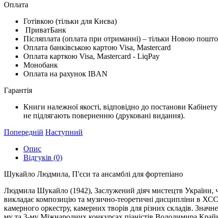
Оплата
Готівкою (тільки для Києва)
ПриватБанк
Післяплата (оплата при отриманні) – тільки Новою пошт
Оплата банківською картою Visa, Mastercard
Оплата карткою Visa, Mastercard - LiqPay
Монобанк
Оплата на рахунок IBAN
Гарантiя
Книги належної якості, відповідно до постанови Кабінету
не підлягають поверненню (друковані видання).
Попередній
Наступний
Опис
Відгуків (0)
Шукайло Людмила, П'єси та ансамблі для фортепіано
Людмила Шукайло (1942), Заслужений діяч мистецтв України, чл
викладає композицію та музично-теоретичні дисципліни в ХССМ
камерного оркестру, камерних творів для різних складів. Значне
му та 3-му Міжнародних конкурсах піаністів Володимира Крайн