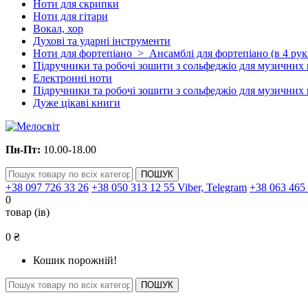
Ноти для скрипки
Ноти для гітари
Вокал, хор
Духові та ударні інструменти
Ноти для фортепіано > Ансамблі для фортепіано (в 4 руки
Підручники та робочі зошити з сольфеджіо для музичних 
Електронні ноти
Підручники та робочі зошити з сольфеджіо для музичних 
Дуже цікаві книги
Пн-Пт:
10.00-18.00
ПОШУК
+38 097 726 33 26
+38 050 313 12 55 Viber, Telegram
+38 063 465
0
товар (iв)
0 ₴
Кошик порожній!
ПОШУК