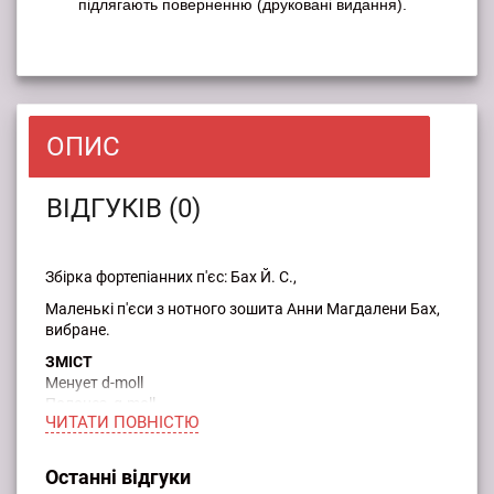
підлягають поверненню (друковані видання).
ОПИС
ВІДГУКІВ (0)
Збірка фортепіанних п'єс: Бах Й. С.,
Маленькі п'єси з нотного зошита Анни Магдалени Бах,
вибране.
ЗМІСТ
Менует d-moll
Полонез, g-moll
ЧИТАТИ ПОВНIСТЮ
Менует c-moll
Волинка
Полонез, g-moll
Останні відгуки
Менует G-dur