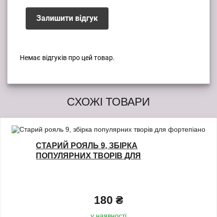
Менует g-moll
Марш D-dur
Залишити відгук
Менует a-moll
Марш G-dur
Марш Es-dur
Менует G-dur
Немає відгуків про цей товар.
12 стор.
СХОЖІ ТОВАРИ
СТАРИЙ РОЯЛЬ 9, ЗБІРКА
ПОПУЛЯРНИХ ТВОРІВ ДЛЯ
ФОРТЕПІАНО
180 ₴
у наявності