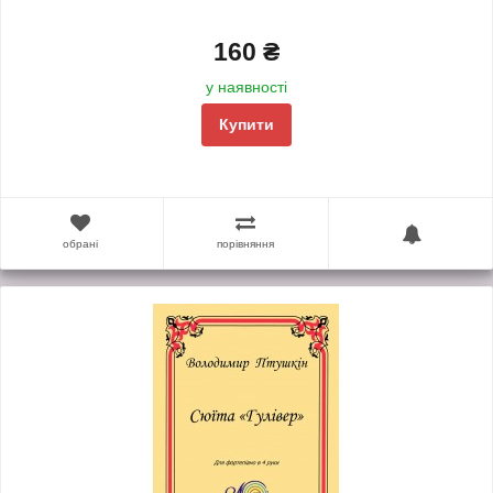
160 ₴
у наявності
Купити
обрані
порівняння