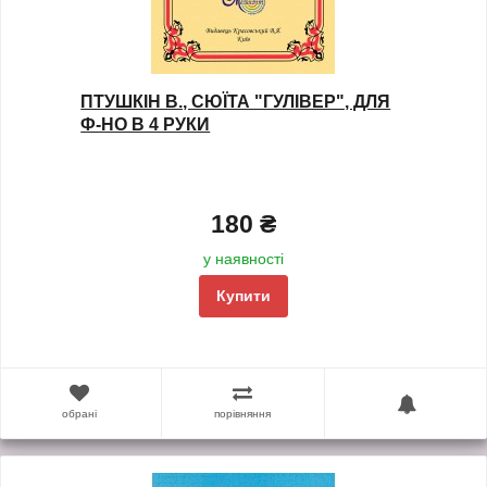
ПТУШКІН В., СЮЇТА "ГУЛІВЕР", ДЛЯ
Ф-НО В 4 РУКИ
180 ₴
у наявності
Купити
обрані
порівняння